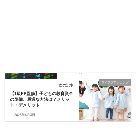
意外と保険料が下がる
金融資産運用設計（NISA・iDeCo・資産運用）
カテゴリー
金融資産運用設計（NISA・
前の記事
iDeCo・資産運用）
【1級FP監修】海外FXサイト、
自動売買EAを使った詐欺的な投
資助言に注意
2025年5月25日
ライフプランニング
次の記事
【1級FP監修】子どもの教育資金
の準備、最適な方法は？メリッ
ト・デメリット
2025年6月3日